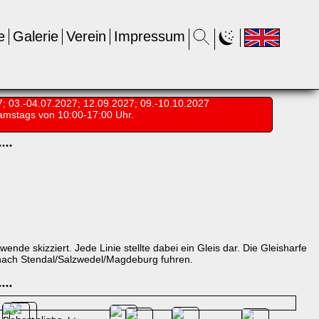
e
Galerie
Verein
Impressum
7; 03.-04.07.2027; 12.09.2027; 09.-10.10.2027
amstags von 10:00-17:00 Uhr.
•
•
•
•
nde skizziert. Jede Linie stellte dabei ein Gleis dar. Die Gleisharfe
nach Stendal/Salzwedel/Magdeburg fuhren.
•
•
•
•