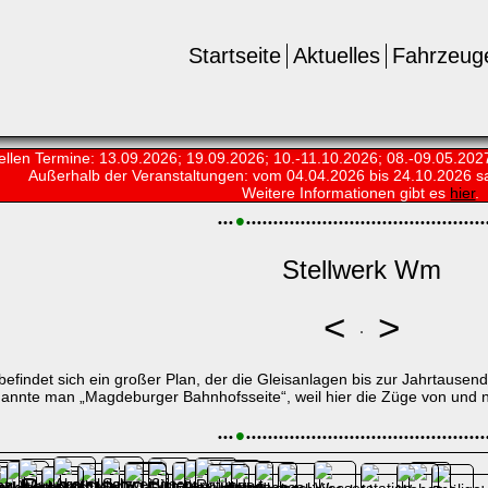
Startseite
Aktuelles
Fahrzeug
ellen Termine: 13.09.2026; 19.09.2026; 10.-11.10.2026; 08.-09.05.202
Außerhalb der Veranstaltungen:
vom 04.04.2026 bis 24.10.2026 s
Weitere Informationen gibt es
hier
.
•
•
•
•
•
•
•
•
•
•
•
•
•
•
•
•
•
•
•
•
•
•
•
•
•
•
•
•
•
•
•
•
•
•
•
•
•
•
•
•
•
•
•
•
•
•
•
•
Stellwerk Wm
<
>
findet sich ein großer Plan, der die Gleisanlagen bis zur Jahrtausendwe
nannte man „Magdeburger Bahnhofsseite“, weil hier die Züge von und 
•
•
•
•
•
•
•
•
•
•
•
•
•
•
•
•
•
•
•
•
•
•
•
•
•
•
•
•
•
•
•
•
•
•
•
•
•
•
•
•
•
•
•
•
•
•
•
•
es Rundgangs