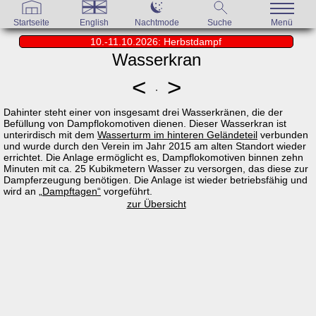
Startseite
English
Nachtmode
Suche
Menü
10.-11.10.2026: Herbstdampf
Wasserkran
<
>
Dahinter steht einer von insgesamt drei Wasserkränen, die der
Befüllung von Dampflokomotiven dienen. Dieser Wasserkran ist
unterirdisch mit dem
Wasserturm im hinteren Geländeteil
verbunden
und wurde durch den Verein im Jahr 2015 am alten Standort wieder
errichtet. Die Anlage ermöglicht es, Dampflokomotiven binnen zehn
Minuten mit ca. 25 Kubikmetern Wasser zu versorgen, das diese zur
Dampferzeugung benötigen. Die Anlage ist wieder betriebsfähig und
wird an
„Dampftagen“
vorgeführt.
zur Übersicht