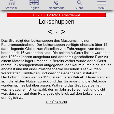
Startseite
English
Nachtmode
Suche
Menü
10.-11.10.2026: Herbstdampf
Lokschuppen
<
>
Das Bild zeigt den Lokschuppen des Museums in einer
Panoramaaufnahme. Der Lokschuppen verfügte ehemals über 19
darin liegende Gleise zum Abstellen von Fahrzeugen, von denen
heute noch 16 vorhanden sind. Die beiden äußerst linken wurden in
den 1960er Jahren ausgebaut und der somit geschaffene Platz zu
einem Materiallager umgebaut. Bereits vorher wurde der äußerst
rechte Lokschuppenstand aufgegeben, der Raum durch eine Mauer
abgeteilt und mit einer Zwischendecke versehen. Hier wurden
Werkstätten, Umkleiden und Waschgelegenheiten installiert.
Der Lokschuppen war bis 1996 in regulären Betrieb. Danach zogen
sich die letzten Nutzer zurück und das Gelände und die Gebäude
wurden sich selbst überlassen. Während das Gebäude verfiel,
wuchs davor ein Birkenwald, der im Jahr 2010 so hoch und dicht
war, dass der auf dem Foto gezeigte Blick auf den Lokschuppen
unmöglich war.
zur Übersicht