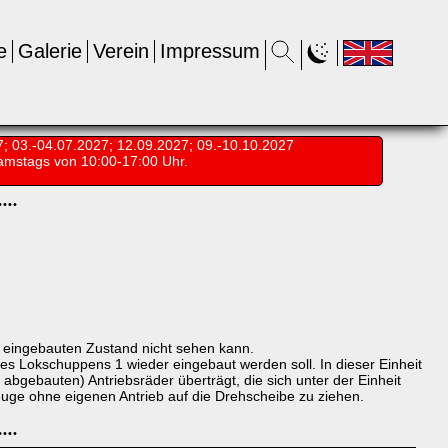
e
Galerie
Verein
Impressum
7; 03.-04.07.2027; 12.09.2027; 09.-10.10.2027
amstags von 10:00-17:00 Uhr.
•
•
•
•
 eingebauten Zustand nicht sehen kann.
des Lokschuppens 1 wieder eingebaut werden soll. In dieser Einheit
 abgebauten) Antriebsräder überträgt, die sich unter der Einheit
uge ohne eigenen Antrieb auf die Drehscheibe zu ziehen.
•
•
•
•