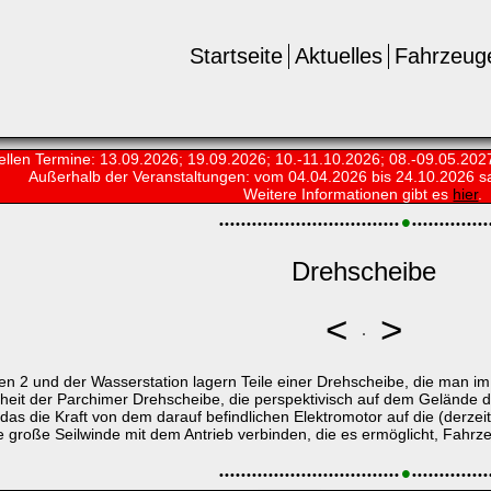
Startseite
Aktuelles
Fahrzeug
ellen Termine: 13.09.2026; 19.09.2026; 10.-11.10.2026; 08.-09.05.202
Außerhalb der Veranstaltungen:
vom 04.04.2026 bis 24.10.2026 s
Weitere Informationen gibt es
hier
.
•
•
•
•
•
•
•
•
•
•
•
•
•
•
•
•
•
•
•
•
•
•
•
•
•
•
•
•
•
•
•
•
•
•
•
•
•
•
•
•
•
•
•
•
•
•
•
•
Drehscheibe
<
>
2 und der Wasserstation lagern Teile einer Drehscheibe, die man im
einheit der Parchimer Drehscheibe, die perspektivisch auf dem Gelände 
 das die Kraft von dem darauf befindlichen Elektromotor auf die (derzeit
große Seilwinde mit dem Antrieb verbinden, die es ermöglicht, Fahrze
•
•
•
•
•
•
•
•
•
•
•
•
•
•
•
•
•
•
•
•
•
•
•
•
•
•
•
•
•
•
•
•
•
•
•
•
•
•
•
•
•
•
•
•
•
•
•
•