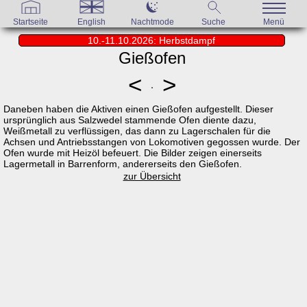
Startseite
English
Nachtmode
Suche
Menü
10.-11.10.2026: Herbstdampf
Gießofen
<
>
Daneben haben die Aktiven einen Gießofen aufgestellt. Dieser
ursprünglich aus Salzwedel stammende Ofen diente dazu,
Weißmetall zu verflüssigen, das dann zu Lagerschalen für die
Achsen und Antriebsstangen von Lokomotiven gegossen wurde. Der
Ofen wurde mit Heizöl befeuert. Die Bilder zeigen einerseits
Lagermetall in Barrenform, andererseits den Gießofen.
zur Übersicht