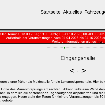
Startseite
Aktuelles
Fahrzeug
ellen Termine: 13.09.2026; 19.09.2026; 10.-11.10.2026; 08.-09.05.202
Außerhalb der Veranstaltungen:
vom 04.04.2026 bis 24.10.2026 s
Weitere Informationen gibt es
hier
.
•
•
•
•
•
•
•
•
•
•
•
•
•
•
•
•
•
•
•
•
•
•
•
•
•
•
•
•
•
•
•
•
•
•
•
•
•
•
•
•
•
•
•
•
•
•
•
•
Eingangshalle
<
>
m diente früher als Meldestelle für die Lokomotivpersonale. Hier bek
In Höhe des Mauervorsprungs am rechten Bildrand teilte eine Wand de
Arbeit, in dem sie die anstehenden Tagesaufgaben disponierten und die
e entgegen. Heute steht der Raum für kleinere Veranstaltungen bis 50
angeboten.