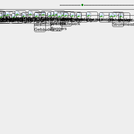
•
•
•
•
•
•
•
•
•
•
•
•
•
•
•
•
•
•
•
•
•
•
•
•
•
•
•
•
•
•
•
•
•
•
•
•
•
•
•
•
•
•
•
•
•
•
•
•
es Rundgangs