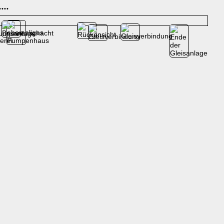
•
•
•
•