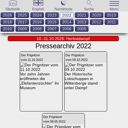
Startseite
English
Nachtmode
Suche
Menü
2026
2025
2024
2023
2022
2021
2020
2019
2018
2017
2016
2015
2014
2013
2012
2011
2010
2009
2008
2007
2006
2005
10.-11.10.2026: Herbstdampf
Pressearchiv 2022
Der Prignitzer
Der Prignitzer
vom 11.10.2022
vom 09.10.2022
Vor zehn Jahren
Der Historische
eröffneten die
Lokschuppen in
„Elefantenzüchter“ ihr
Wittenberge stand
Museum
unter Dampf
Der Prignitzer
vom 08.05.2022