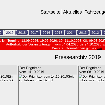
Startseite
Aktuelles
Fahrzeug
0
2019
2018
2017
2016
2015
2014
2013
2012
ellen Termine: 13.09.2026; 19.09.2026; 10.-11.10.2026; 08.-09.05.202
Außerhalb der Veranstaltungen:
vom 04.04.2026 bis 24.10.2026 s
Weitere Informationen gibt es
hier
.
Pressearchiv 2019
Der Prignitzer
Der Prignitzer
vom 14.10.2019
vom 08.10.2019
Ein
Seit
rt zurück
25 Jahren unter Dampf
Jubiläum im Lok