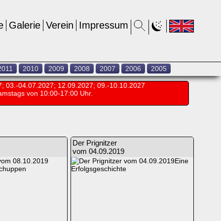
e
Galerie
Verein
Impressum
2011
2010
2009
2008
2007
2006
2005
7; 03.-04.07.2027; 12.09.2027; 09.-10.10.2027
amstags von 10:00-17:00 Uhr.
Der Prignitzer
vom 04.09.2019
Eine
schuppen
Erfolgsgeschichte