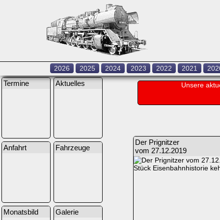
2026
2025
2024
2023
2022
2021
202
Termine
Aktuelles
Unsere aktu
Der Prignitzer
Anfahrt
Fahrzeuge
vom 27.12.2019
Stück Eisenbahnhistorie keh
Monatsbild
Galerie