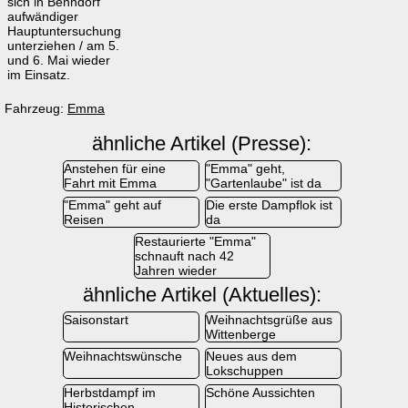
sich in Benndorf
aufwändiger
Hauptuntersuchung
unterziehen / am 5.
und 6. Mai wieder
im Einsatz.
Fahrzeug:
Emma
ähnliche Artikel (Presse):
Anstehen für eine
"Emma" geht,
Fahrt mit Emma
"Gartenlaube" ist da
"Emma" geht auf
Die erste Dampflok ist
Reisen
da
Restaurierte "Emma"
schnauft nach 42
Jahren wieder
ähnliche Artikel (Aktuelles):
Saisonstart
Weihnachtsgrüße aus
Wittenberge
Weihnachtswünsche
Neues aus dem
Lokschuppen
Herbstdampf im
Schöne Aussichten
Historischen