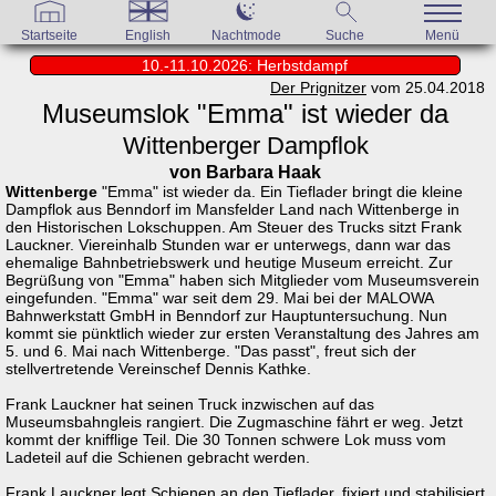
Startseite
English
Nachtmode
Suche
Menü
10.-11.10.2026: Herbstdampf
Der Prignitzer
vom 25.04.2018
Museumslok "Emma" ist wieder da
Wittenberger Dampflok
von Barbara Haak
Wittenberge
"Emma" ist wieder da. Ein Tieflader bringt die kleine
Dampflok aus Benndorf im Mansfelder Land nach Wittenberge in
den Historischen Lokschuppen. Am Steuer des Trucks sitzt Frank
Lauckner. Viereinhalb Stunden war er unterwegs, dann war das
ehemalige Bahnbetriebswerk und heutige Museum erreicht. Zur
Begrüßung von "Emma" haben sich Mitglieder vom Museumsverein
eingefunden. "Emma" war seit dem 29. Mai bei der MALOWA
Bahnwerkstatt GmbH in Benndorf zur Hauptuntersuchung. Nun
kommt sie pünktlich wieder zur ersten Veranstaltung des Jahres am
5. und 6. Mai nach Wittenberge. "Das passt", freut sich der
stellvertretende Vereinschef Dennis Kathke.
Frank Lauckner hat seinen Truck inzwischen auf das
Museumsbahngleis rangiert. Die Zugmaschine fährt er weg. Jetzt
kommt der knifflige Teil. Die 30 Tonnen schwere Lok muss vom
Ladeteil auf die Schienen gebracht werden.
Frank Lauckner legt Schienen an den Tieflader, fixiert und stabilisiert