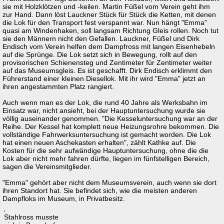
sie mit Holzklötzen und -keilen. Martin Füßel vom Verein geht ihm
zur Hand. Dann löst Lauckner Stück für Stück die Ketten, mit denen
die Lok für den Transport fest verspannt war. Nun hängt "Emma"
quasi am Windenhaken, soll langsam Richtung Gleis rollen. Noch tut
sie den Männern nicht den Gefallen. Lauckner, Füßel und Dirk
Endisch vom Verein helfen dem Dampfross mit langen Eisenhebeln
auf die Sprünge. Die Lok setzt sich in Bewegung, rollt auf den
provisorischen Schienensteg und Zentimeter für Zentimeter weiter
auf das Museumsgleis. Es ist geschafft. Dirk Endisch erklimmt den
Führerstand einer kleinen Diesellok. Mit ihr wird "Emma" jetzt an
ihren angestammten Platz rangiert.
Auch wenn man es der Lok, die rund 40 Jahre als Werksbahn im
Einsatz war, nicht ansieht, bei der Hauptuntersuchung wurde sie
völlig auseinander genommen. "Die Kesseluntersuchung war an der
Reihe. Der Kessel hat komplett neue Heizungsrohre bekommen. Die
vollständige Fahrwerksuntersuchung ist gemacht worden. Die Lok
hat einen neuen Aschekasten erhalten", zählt Kathke auf. Die
Kosten für die sehr aufwändige Hauptuntersuchung, ohne die die
Lok aber nicht mehr fahren dürfte, liegen im fünfstelligen Bereich,
sagen die Vereinsmitglieder.
"Emma" gehört aber nicht dem Museumsverein, auch wenn sie dort
ihren Standort hat. Sie befindet sich, wie die meisten anderen
Dampfloks im Museum, in Privatbesitz.
Stahlross musste