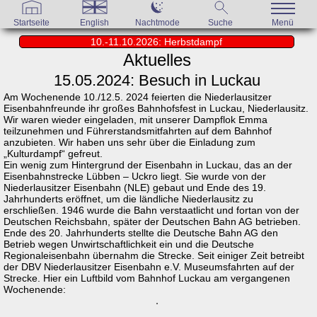
Startseite
English
Nachtmode
Suche
Menü
10.-11.10.2026: Herbstdampf
Aktuelles
15.05.2024: Besuch in Luckau
Am Wochenende 10./12.5. 2024 feierten die Niederlausitzer
Eisenbahnfreunde ihr großes Bahnhofsfest in Luckau, Niederlausitz.
Wir waren wieder eingeladen, mit unserer Dampflok Emma
teilzunehmen und Führerstandsmitfahrten auf dem Bahnhof
anzubieten. Wir haben uns sehr über die Einladung zum
„Kulturdampf“ gefreut.
Ein wenig zum Hintergrund der Eisenbahn in Luckau, das an der
Eisenbahnstrecke Lübben – Uckro liegt. Sie wurde von der
Niederlausitzer Eisenbahn (NLE) gebaut und Ende des 19.
Jahrhunderts eröffnet, um die ländliche Niederlausitz zu
erschließen. 1946 wurde die Bahn verstaatlicht und fortan von der
Deutschen Reichsbahn, später der Deutschen Bahn AG betrieben.
Ende des 20. Jahrhunderts stellte die Deutsche Bahn AG den
Betrieb wegen Unwirtschaftlichkeit ein und die Deutsche
Regionaleisenbahn übernahm die Strecke. Seit einiger Zeit betreibt
der DBV Niederlausitzer Eisenbahn e.V. Museumsfahrten auf der
Strecke. Hier ein Luftbild vom Bahnhof Luckau am vergangenen
Wochenende: