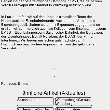
Begleitung der österreichischen Dampflok 77.250, die heute vom
Verein Eurovapor mit Standort in Würzburg betrieben wird.
In Luckau trafen wir auf das überaus freundliche Team der
Niederlausitzer Eisenbahnfreunde. Auch andere Vereine und
Eisenbahngesellschaften waren mit Exponaten zugegen und so
grüßen wir sehr herzlich auch die Kollegen vom Eisenbahnmuseum
EMBB – Eisenbahnmuseum Bayerischer Bahnhof, der Eurovapor,
der Eisenbahngesellschaft Potsdam, der DB AG, der Firma
InterTourex. Wir freuen uns schon aufs nächste Jahr!
Hier noch ein paar weitere Impressionen von der gelungenen
Veranstaltung.
Fahrzeug:
Emma
ähnliche Artikel (Aktuelles):
Saisonstart
Weihnachtsgrüße aus
Wittenberge
Weihnachtswünsche
Neues aus dem