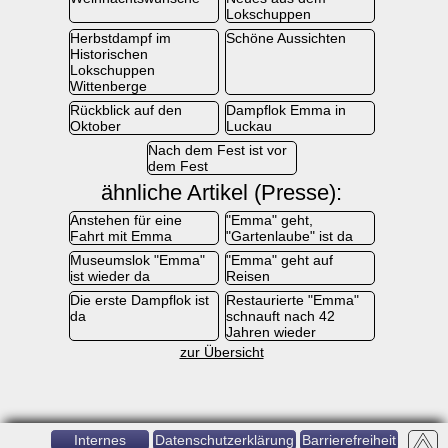
Lokschuppen
Herbstdampf im
Schöne Aussichten
Historischen
Lokschuppen
Wittenberge
Rückblick auf den
Dampflok Emma in
Oktober
Luckau
Nach dem Fest ist vor
dem Fest
ähnliche Artikel (Presse):
Anstehen für eine
"Emma" geht,
Fahrt mit Emma
"Gartenlaube" ist da
Museumslok "Emma"
"Emma" geht auf
ist wieder da
Reisen
Die erste Dampflok ist
Restaurierte "Emma"
da
schnauft nach 42
Jahren wieder
zur Übersicht
Internes
Datenschutzerklärung
Barrierefreiheit