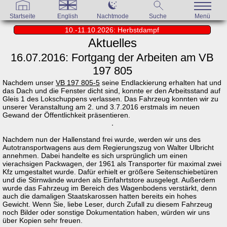
Startseite
English
Nachtmode
Suche
Menü
10.-11.10.2026: Herbstdampf
Aktuelles
16.07.2016: Fortgang der Arbeiten am VB
197 805
Nachdem unser
VB 197 805-5
seine Endlackierung erhalten hat und
das Dach und die Fenster dicht sind, konnte er den Arbeitsstand auf
Gleis 1 des Lokschuppens verlassen. Das Fahrzeug konnten wir zu
unserer Veranstaltung am 2. und 3.7.2016 erstmals im neuen
Gewand der Öffentlichkeit präsentieren.
Nachdem nun der Hallenstand frei wurde, werden wir uns des
Autotransportwagens aus dem Regierungszug von Walter Ulbricht
annehmen. Dabei handelte es sich ursprünglich um einen
vierachsigen Packwagen, der 1961 als Transporter für maximal zwei
Kfz umgestaltet wurde. Dafür erhielt er größere Seitenschiebetüren
und die Stirnwände wurden als Einfahrtstore ausgelegt. Außerdem
wurde das Fahrzeug im Bereich des Wagenbodens verstärkt, denn
auch die damaligen Staatskarossen hatten bereits ein hohes
Gewicht. Wenn Sie, liebe Leser, durch Zufall zu diesem Fahrzeug
noch Bilder oder sonstige Dokumentation haben, würden wir uns
über Kopien sehr freuen.