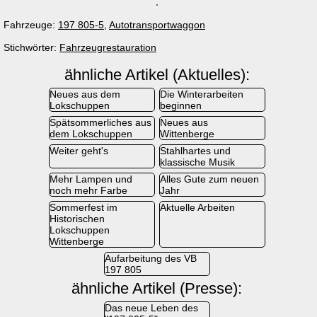
Fahrzeuge:
197 805-5
,
Autotransportwaggon
Stichwörter:
Fahrzeugrestauration
ähnliche Artikel (Aktuelles):
Neues aus dem
Die Winterarbeiten
Lokschuppen
beginnen
Spätsommerliches aus
Neues aus
dem Lokschuppen
Wittenberge
Weiter geht's
Stahlhartes und
klassische Musik
Mehr Lampen und
Alles Gute zum neuen
noch mehr Farbe
Jahr
Sommerfest im
Aktuelle Arbeiten
Historischen
Lokschuppen
Wittenberge
Aufarbeitung des VB
197 805
ähnliche Artikel (Presse):
Das neue Leben des