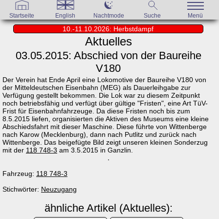
Startseite
English
Nachtmode
Suche
Menü
10.-11.10.2026: Herbstdampf
Aktuelles
03.05.2015: Abschied von der Baureihe
V180
Der Verein hat Ende April eine Lokomotive der Baureihe V180 von
der Mitteldeutschen Eisenbahn (MEG) als Dauerleihgabe zur
Verfügung gestellt bekommen. Die Lok war zu diesem Zeitpunkt
noch betriebsfähig und verfügt über gültige "Fristen", eine Art TüV-
Frist für Eisenbahnfahrzeuge. Da diese Fristen noch bis zum
8.5.2015 liefen, organisierten die Aktiven des Museums eine kleine
Abschiedsfahrt mit dieser Maschine. Diese führte von Wittenberge
nach Karow (Mecklenburg), dann nach Putlitz und zurück nach
Wittenberge. Das beigefügte Bild zeigt unseren kleinen Sonderzug
mit der
118 748-3
am 3.5.2015 in Ganzlin.
Fahrzeug:
118 748-3
Stichwörter:
Neuzugang
ähnliche Artikel (Aktuelles):