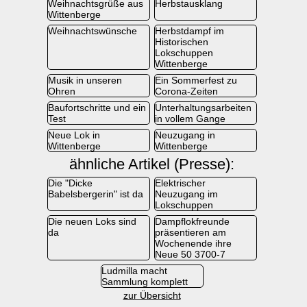
Weihnachtsgrüße aus
Herbstausklang
Wittenberge
Weihnachtswünsche
Herbstdampf im
Historischen
Lokschuppen
Wittenberge
Musik in unseren
Ein Sommerfest zu
Ohren
Corona-Zeiten
Baufortschritte und ein
Unterhaltungsarbeiten
Test
in vollem Gange
Neue Lok in
Neuzugang in
Wittenberge
Wittenberge
ähnliche Artikel (Presse):
Die "Dicke
Elektrischer
Babelsbergerin" ist da
Neuzugang im
Lokschuppen
Die neuen Loks sind
Dampflokfreunde
da
präsentieren am
Wochenende ihre
Neue 50 3700-7
Ludmilla macht
Sammlung komplett
zur Übersicht