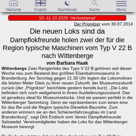
Startseite
English
Nachtmode
Suche
Menü
10.-11.10.2026: Herbstdampf
Der Prignitzer
vom 30.07.2014
Die neuen Loks sind da
Dampflokfreunde holen zwei der für die
Region typische Maschinen vom Typ V 22 B
nach Wittenberge
von Barbara Haak
Wittenberge
Zwei Rangierloks des Typs V 22 B gehören seit dieser
Woche neu zum Bestand des größten Eisenbahnmuseums in
Brandenburg. Am Sonntag gegen 21.30 Uhr legten die Lokomotiven
die letzten Meter Gleis zu ihrer neuen Zukunft, der Museumszukunft
zurück (der „Prignitzer“ berichtete gestern bereits kurz). „Die Loks
befinden sich noch weitgehend in ihrem Auslieferungszustand. Das
ist geradezu ideal für Museumsstücke. Und sie passen perfekt in die
Wittenberger Sammlung. Denn sie repräsentieren zum einen eine
für das Bw und die Region typische Diesellok-Baureihe. Zum
anderen erinnern sie an den Schienenfahrzeugbau im Land
Brandenburg“, sagt Dirk Endisch vom Verein Dampflokfreunde
Salzwedel. Vereinsmitglieder haben die Loks für das Wittenberger
Museum besorgt.