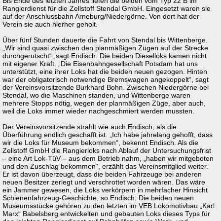
Bis Ende des letzten Jahres liefen die beiden vom Typ 22 B im
Rangierdienst für die Zellstoff Stendal GmbH. Eingesetzt waren sie
auf der Anschlussbahn Arneburg/Niedergörne. Von dort hat der
Verein sie auch hierher geholt.
Über fünf Stunden dauerte die Fahrt von Stendal bis Wittenberge.
„Wir sind quasi zwischen den planmäßigen Zügen auf der Strecke
durchgerutscht“, sagt Endisch. Die beiden Dieselloks kamen nicht
mit eigener Kraft. „Die Eisenbahngesellschaft Potsdam hat uns
unterstützt, eine ihrer Loks hat die beiden neuen gezogen. Hinten
war der obligatorisch notwendige Bremswagen angekoppelt“, sagt
der Vereinsvorsitzende Burkhard Bohn. Zwischen Niedergörne bei
Stendal, wo die Maschinen standen, und Wittenberge waren
mehrere Stopps nötig, wegen der planmäßigen Züge, aber auch,
weil die Loks immer wieder nachgeschmiert werden mussten.
Der Vereinsvorsitzende strahlt wie auch Endisch, als die
Überführung endlich geschafft ist. „Ich habe jahrelang gehofft, dass
wir die Loks für Museum bekommen“, bekennt Endisch. Als die
Zellstoff GmbH die Rangierloks nach Ablauf der Untersuchungsfrist
– eine Art Lok-TüV – aus dem Betrieb nahm, „haben wir mitgeboten
und den Zuschlag bekommen“, erzählt das Vereinsmitglied weiter.
Er ist davon überzeugt, dass die beiden Fahrzeuge bei anderen
neuen Besitzer zerlegt und verschrottet worden wären. Das wäre
ein Jammer gewesen, die Loks verkörpern in mehrfacher Hinsicht
Schienenfahrzeug-Geschichte, so Endisch: Die beiden neuen
Museumsstücke gehören zu den letzten im VEB Lokomotivbau „Karl
Marx“ Babelsberg entwickelten und gebauten Loks dieses Typs für