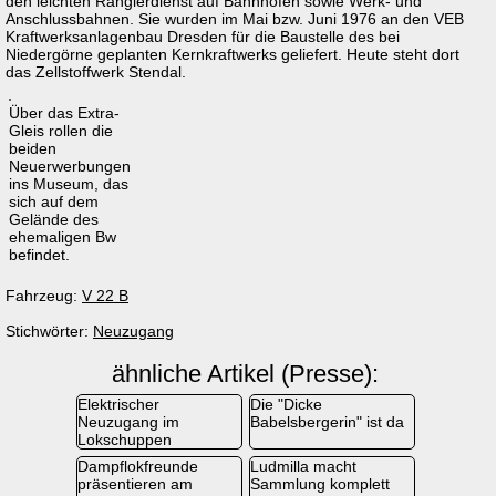
den leichten Rangierdienst auf Bahnhöfen sowie Werk- und
Anschlussbahnen. Sie wurden im Mai bzw. Juni 1976 an den VEB
Kraftwerksanlagenbau Dresden für die Baustelle des bei
Niedergörne geplanten Kernkraftwerks geliefert. Heute steht dort
das Zellstoffwerk Stendal.
Über das Extra-
Gleis rollen die
beiden
Neuerwerbungen
ins Museum, das
sich auf dem
Gelände des
ehemaligen Bw
befindet.
Fahrzeug:
V 22 B
Stichwörter:
Neuzugang
ähnliche Artikel (Presse):
Elektrischer
Die "Dicke
Neuzugang im
Babelsbergerin" ist da
Lokschuppen
Dampflokfreunde
Ludmilla macht
präsentieren am
Sammlung komplett