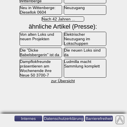
Wittenberge
Neu in Wittenberge:
Neuzugang
Diesellok 0604
Nach 42 Jahren ...
ähnliche Artikel (Presse):
Von alten Loks und
Elektrischer
neuen Projekten
Neuzugang im
Lokschuppen
Die "Dicke
Die neuen Loks sind
Babelsbergerin" ist da
da
Dampflokfreunde
Ludmilla macht
präsentieren am
Sammlung komplett
Wochenende ihre
Neue 50 3700-7
zur Übersicht
Internes
Datenschutzerklärung
Barrierefreiheit