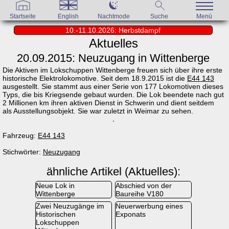
Startseite
English
Nachtmode
Suche
Menü
10.-11.10.2026: Herbstdampf
Aktuelles
20.09.2015: Neuzugang in Wittenberge
Die Aktiven im Lokschuppen Wittenberge freuen sich über ihre erste
historische Elektrolokomotive. Seit dem 18.9.2015 ist die
E44 143
ausgestellt. Sie stammt aus einer Serie von 177 Lokomotiven dieses
Typs, die bis Kriegsende gebaut wurden. Die Lok beendete nach gut
2 Millionen km ihren aktiven Dienst in Schwerin und dient seitdem
als Ausstellungsobjekt. Sie war zuletzt in Weimar zu sehen.
Fahrzeug:
E44 143
Stichwörter:
Neuzugang
ähnliche Artikel (Aktuelles):
Neue Lok in
Abschied von der
Wittenberge
Baureihe V180
Zwei Neuzugänge im
Neuerwerbung eines
Historischen
Exponats
Lokschuppen