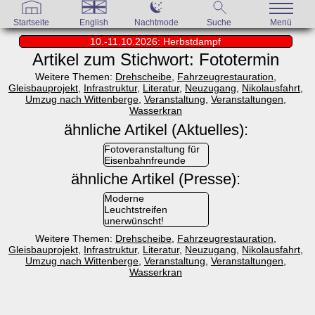
Startseite
English
Nachtmode
Suche
Menü
10.-11.10.2026: Herbstdampf
Artikel zum Stichwort: Fototermin
Weitere Themen:
Drehscheibe
,
Fahrzeugrestauration
,
Gleisbauprojekt
,
Infrastruktur
,
Literatur
,
Neuzugang
,
Nikolausfahrt
,
Umzug nach Wittenberge
,
Veranstaltung
,
Veranstaltungen
,
Wasserkran
ähnliche Artikel (Aktuelles):
Fotoveranstaltung für
Eisenbahnfreunde
ähnliche Artikel (Presse):
Moderne
Leuchtstreifen
unerwünscht!
Weitere Themen:
Drehscheibe
,
Fahrzeugrestauration
,
Gleisbauprojekt
,
Infrastruktur
,
Literatur
,
Neuzugang
,
Nikolausfahrt
,
Umzug nach Wittenberge
,
Veranstaltung
,
Veranstaltungen
,
Wasserkran