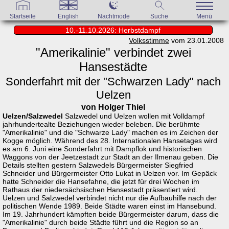
Startseite
English
Nachtmode
Suche
Menü
10.-11.10.2026: Herbstdampf
Volksstimme
vom 23.01.2008
"Amerikalinie" verbindet zwei
Hansestädte
Sonderfahrt mit der "Schwarzen Lady" nach
Uelzen
von Holger Thiel
Uelzen/Salzwedel
Salzwedel und Uelzen wollen mit Volldampf
jahrhundertealte Beziehungen wieder beleben. Die berühmte
"Amerikalinie" und die "Schwarze Lady" machen es im Zeichen der
Kogge möglich. Während des 28. Internationalen Hansetages wird
es am 6. Juni eine Sonderfahrt mit Dampflok und historischen
Waggons von der Jeetzestadt zur Stadt an der Ilmenau geben. Die
Details stellten gestern Salzwedels Bürgermeister Siegfried
Schneider und Bürgermeister Otto Lukat in Uelzen vor. Im Gepäck
hatte Schneider die Hansefahne, die jetzt für drei Wochen im
Rathaus der niedersächsischen Hansestadt präsentiert wird.
Uelzen und Salzwedel verbindet nicht nur die Aufbauhilfe nach der
politischen Wende 1989. Beide Städte waren einst im Hansebund.
Im 19. Jahrhundert kämpften beide Bürgermeister darum, dass die
"Amerikalinie" durch beide Städte führt und die Region so an