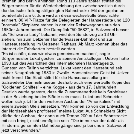
Bremen und Berlin anbindet. Rund 110 Jahre später stritten die
Bürgermeister für die Wiederbelebung der zwischenzeitlich durch
die deutsche Teilung stillgelegten Bahnstrecke. Mit der geplanten
Sonderfahrt am 6. Juni wird an diese wechselvolle Geschichte
erinnert. 80 VIP-Plätze für die Delegierten der Hansestädte und 120
"normale" Sitzplätze stehen in den vier Reisewaggons aus den
1950er Jahren bereit. Die Dampflok "50 3682", in Salzwedel besser
als "Schwarze Lady" bekannt, wird den Sonderzug ab 13 Uhr
ziehen, hin zum Uelzener Hundertwasser-Bahnhof und zur
Hanseausstellung im Uelzener Rathaus. Ab März können über das
Internet die Fahrkarten bestellt werden.
"Es ist schön, dass wir etwas gemeinsam machen", sagte
Bürgermeister Lukat gestern zu seinem Amtskollegen. Uelzen hatte
1993 auf das Ausrichten des Internationalen Hansetages zu
Gunsten von Tallinn verzichtet. Lukat kennt den Hansebund seit
seiner Neugründung 1980 in Zwolle. Hanseatischer Geist ist Uelzen
nicht fremd. Die Stadt stiftet für die Hanseausstellung im
Salzwedeler Danneilmuseum deshalb auch eine wertvolle Kopie des
"Goldenen Schiffes" - eine Kogge - aus dem 17. Jahrhundert.
Deutlich wurde gestern, dass die Zusammenarbeit kein Strohfeuer
in der Beziehung beider Städte sein muss. Lukat und Schneider
wollen sich jetzt für den weiteren Ausbau der "Amerikalinie" mit
einem zweiten Gleis einsetzen. "Wir können so von der Entwicklung
der Nordseehäfen profitieren" meinte Lukat. Aus Schneiders Sicht
dürfte der Ausbau, der dann auch Tempo 200 auf der Bahnstrecke
mit sich bringt, nicht unmöglich sein. "Die immer wieder dafür als
Hindernis genannten Bahnübergänge sind ja bei uns in Salzwedel
jetzt verschwunden."