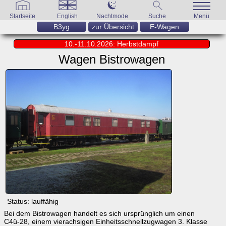
Startseite
English
Nachtmode
Suche
Menü
B3yg
zur Übersicht
E-Wagen
10.-11.10.2026: Herbstdampf
Wagen Bistrowagen
Status:
lauffähig
Bei dem Bistrowagen handelt es sich ursprünglich um einen
C4ü-28, einem vierachsigen Einheitsschnellzugwagen 3. Klasse