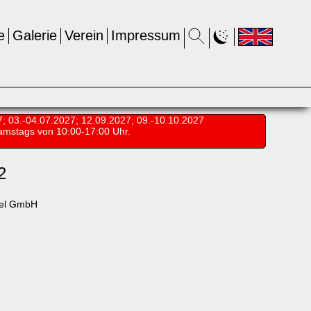
e
Galerie
Verein
Impressum
7; 03.-04.07.2027; 12.09.2027; 09.-10.10.2027
amstags von 10:00-17:00 Uhr.
2
iel GmbH