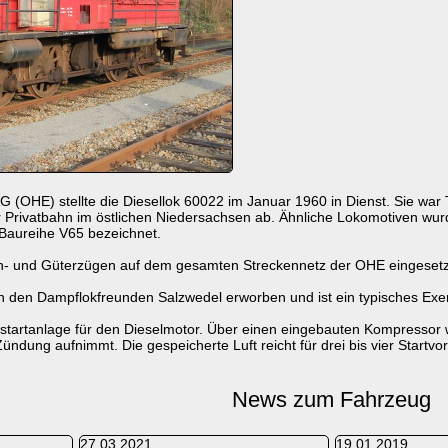
(OHE) stellte die Diesellok 60022 im Januar 1960 in Dienst. Sie war 
Privatbahn im östlichen Niedersachsen ab. Ähnliche Lokomotiven wur
 Baureihe V65 bezeichnet.
- und Güterzügen auf dem gesamten Streckennetz der OHE eingesetzt
n den Dampflokfreunden Salzwedel erworben und ist ein typisches Ex
tstartanlage für den Dieselmotor. Über einen eingebauten Kompressor we
Zündung aufnimmt. Die gespeicherte Luft reicht für drei bis vier Star
News zum Fahrzeug
27.03.2021
19.01.2019