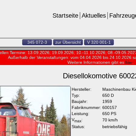
Startseite
Aktuelles
Fahrzeug
345 072-3
zur Übersicht
V 320 001-1
ellen Termine: 13.09.2026; 19.09.2026; 10.-11.10.2026; 08.-09.05.202
Außerhalb der Veranstaltungen:
vom 04.04.2026 bis 24.10.2026 s
Weitere Informationen gibt es
hier
.
Diesellokomotive 6002
Hersteller:
Maschinenbau K
Typ:
650 D
Baujahr:
1959
Fabriknummer:
600157
Leistung:
650 PS
V
:
70 km/h
max
Status:
betriebsfähig